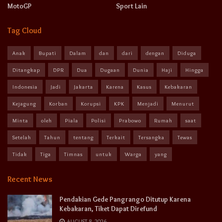
MotoGP
Sport Lain
Tag Cloud
Anak
Bupati
Dalam
dan
dari
dengan
Diduga
Ditangkap
DPR
Dua
Dugaan
Dunia
Haji
Hingga
Indonesia
Jadi
Jakarta
Karena
Kasus
Kebakaran
Kejagung
Korban
Korupsi
KPK
Menjadi
Menurut
Minta
oleh
Piala
Polisi
Prabowo
Rumah
saat
Setelah
Tahun
tentang
Terkait
Tersangka
Tewas
Tidak
Tiga
Timnas
untuk
Warga
yang
Recent News
Pendakian Gede Pangrango Ditutup Karena
Kebakaran, Tiket Dapat Direfund
AUGUST 8, 2026