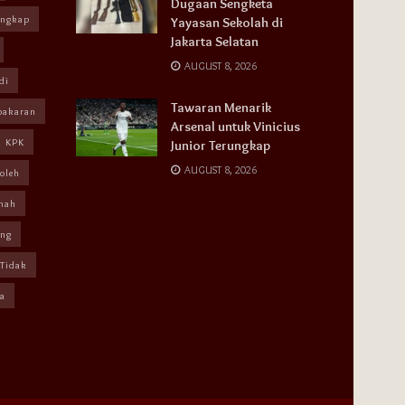
Dugaan Sengketa
angkap
Yayasan Sekolah di
Jakarta Selatan
AUGUST 8, 2026
di
Tawaran Menarik
bakaran
Arsenal untuk Vinicius
KPK
Junior Terungkap
AUGUST 8, 2026
oleh
mah
ang
Tidak
a