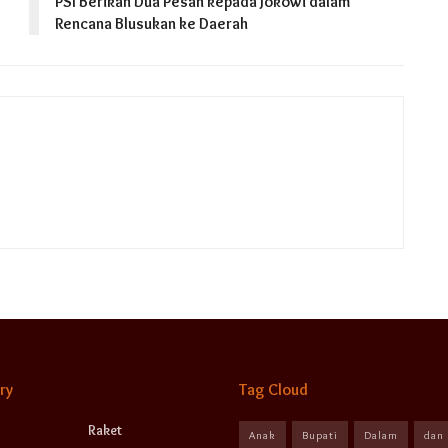
PSI Berikan Dua Pesan kepada Jokowi dalam
Rencana Blusukan ke Daerah
ry
Tag Cloud
Raket
Anak
Bupati
Dalam
dan