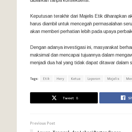
dibiarkan tanpa konsekuensi.
Keputusan terakhir dari Majelis Etik diharapkan
harus diambil untuk mencegah permasalahan ser
akan memberi perhatian lebih pada upaya perbai
Dengan adanya investigasi ini, masyarakat ber
maksimal dan mencapai tujuannya dalam mengawas
menjadi dua hal yang tidak dapat ditawar dalam s
Tags:
Etik
Hery
Ketua
Laporan
Majelis
Me
Tweet
8
S
Previous Post