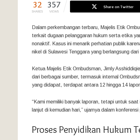
32
357
Share on Twitter
SHARES
VIEWS
Dalam perkembangan terbaru, Majelis Etik Ombu
terkait dugaan pelanggaran hukum serta etika 
nonaktif. Kasus ini menarik perhatian publik kar
nikel di Sulawesi Tenggara yang berlangsung dar
Ketua Majelis Etik Ombudsman, Jimly Asshiddiqi
dari berbagai sumber, termasuk internal Ombuds
yang didapat, terdapat antara 12 hingga 14 lap
“Kami memiliki banyak laporan, tetapi untuk saa
lanjut di kemudian hari,” ujarnya dalam konferens
Proses Penyidikan Hukum T