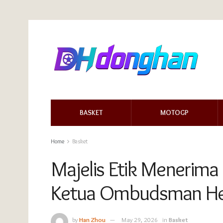
BASKET
MOTOGP
Home
Basket
Majelis Etik Menerim
Ketua Ombudsman He
by
Han Zhou
May 29, 2026
in
Basket