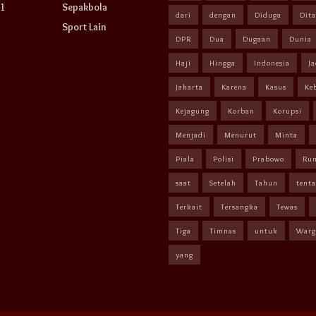
1
Sepakbola
dari
dengan
Diduga
Dit
Sport Lain
DPR
Dua
Dugaan
Dunia
Haji
Hingga
Indonesia
Ja
Jakarta
Karena
Kasus
Ke
Kejagung
Korban
Korupsi
Menjadi
Menurut
Minta
Piala
Polisi
Prabowo
Ru
saat
Setelah
Tahun
tent
Terkait
Tersangka
Tewas
Tiga
Timnas
untuk
Warg
yang