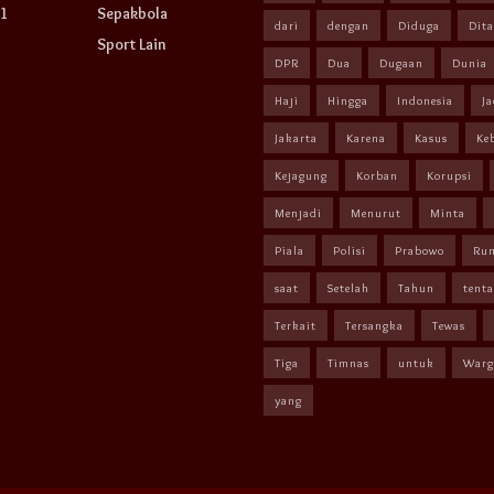
1
Sepakbola
dari
dengan
Diduga
Dit
Sport Lain
DPR
Dua
Dugaan
Dunia
Haji
Hingga
Indonesia
Ja
Jakarta
Karena
Kasus
Ke
Kejagung
Korban
Korupsi
Menjadi
Menurut
Minta
Piala
Polisi
Prabowo
Ru
saat
Setelah
Tahun
tent
Terkait
Tersangka
Tewas
Tiga
Timnas
untuk
Warg
yang