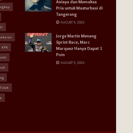
Aniaya dan Memaksa
angkap
Pria untuk Masturbasi di
Tangerang
AUGUST 9, 2026
di
Jorge Martin Menang
bakaran
Sprint Race, Marc
KPK
Marquez Hanya Dapat 1
Poin
oleh
AUGUST 9, 2026
mah
ang
Tidak
a