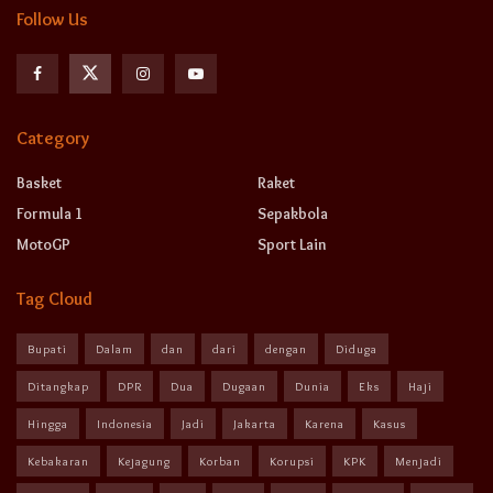
Follow Us
Category
Basket
Raket
Formula 1
Sepakbola
MotoGP
Sport Lain
Tag Cloud
Bupati
Dalam
dan
dari
dengan
Diduga
Ditangkap
DPR
Dua
Dugaan
Dunia
Eks
Haji
Hingga
Indonesia
Jadi
Jakarta
Karena
Kasus
Kebakaran
Kejagung
Korban
Korupsi
KPK
Menjadi