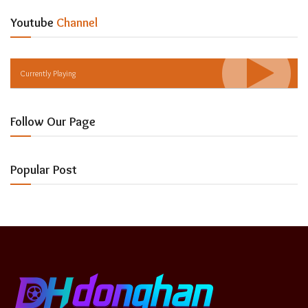
Youtube
Channel
Currently Playing
Follow Our Page
Popular Post