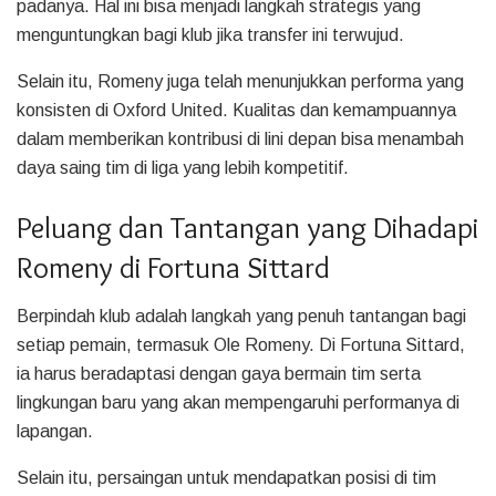
padanya. Hal ini bisa menjadi langkah strategis yang
menguntungkan bagi klub jika transfer ini terwujud.
Selain itu, Romeny juga telah menunjukkan performa yang
konsisten di Oxford United. Kualitas dan kemampuannya
dalam memberikan kontribusi di lini depan bisa menambah
daya saing tim di liga yang lebih kompetitif.
Peluang dan Tantangan yang Dihadapi
Romeny di Fortuna Sittard
Berpindah klub adalah langkah yang penuh tantangan bagi
setiap pemain, termasuk Ole Romeny. Di Fortuna Sittard,
ia harus beradaptasi dengan gaya bermain tim serta
lingkungan baru yang akan mempengaruhi performanya di
lapangan.
Selain itu, persaingan untuk mendapatkan posisi di tim