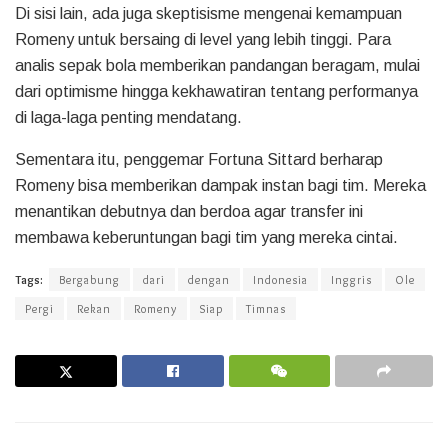
Di sisi lain, ada juga skeptisisme mengenai kemampuan
Romeny untuk bersaing di level yang lebih tinggi. Para
analis sepak bola memberikan pandangan beragam, mulai
dari optimisme hingga kekhawatiran tentang performanya
di laga-laga penting mendatang.
Sementara itu, penggemar Fortuna Sittard berharap
Romeny bisa memberikan dampak instan bagi tim. Mereka
menantikan debutnya dan berdoa agar transfer ini
membawa keberuntungan bagi tim yang mereka cintai.
Tags:
Bergabung
dari
dengan
Indonesia
Inggris
Ole
Pergi
Rekan
Romeny
Siap
Timnas