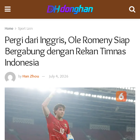
Home
Sport Lain
Pergi dari Inggris, Ole Romeny Siap
Bergabung dengan Rekan Timnas
Indonesia
by
Han Zhou
July 4, 2026