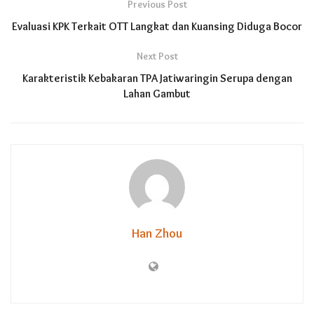
Previous Post
Evaluasi KPK Terkait OTT Langkat dan Kuansing Diduga Bocor
Next Post
Karakteristik Kebakaran TPA Jatiwaringin Serupa dengan
Lahan Gambut
Han Zhou