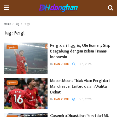
Home
Tag
Pergi
Tag:
Pergi
Pergi dari Inggris, Ole Romeny Siap
Sport Lain
Bergabung dengan Rekan Timnas
Indonesia
BY
HAN ZHOU
JULY 4, 2026
Mason Mount Tidak Akan Pergi dari
Sport Lain
Manchester United dalam Waktu
Dekat
BY
HAN ZHOU
JULY 1, 2026
Casemiro Dipastikan Pergi dari MU