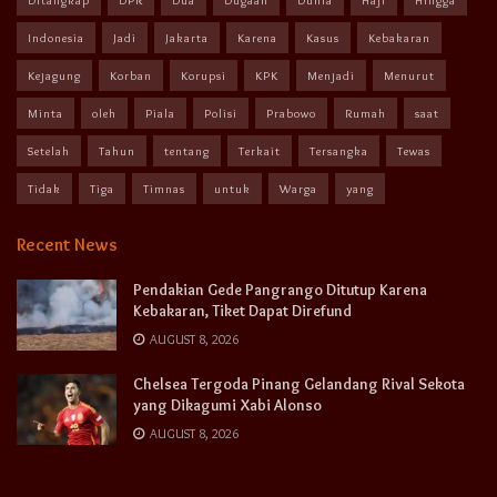
Indonesia
Jadi
Jakarta
Karena
Kasus
Kebakaran
Kejagung
Korban
Korupsi
KPK
Menjadi
Menurut
Minta
oleh
Piala
Polisi
Prabowo
Rumah
saat
Setelah
Tahun
tentang
Terkait
Tersangka
Tewas
Tidak
Tiga
Timnas
untuk
Warga
yang
Recent News
Pendakian Gede Pangrango Ditutup Karena
Kebakaran, Tiket Dapat Direfund
AUGUST 8, 2026
Chelsea Tergoda Pinang Gelandang Rival Sekota
yang Dikagumi Xabi Alonso
AUGUST 8, 2026