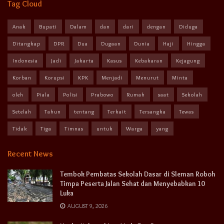
Tag Cloud
Anak
Bupati
Dalam
dan
dari
dengan
Diduga
Ditangkap
DPR
Dua
Dugaan
Dunia
Haji
Hingga
Indonesia
Jadi
Jakarta
Kasus
Kebakaran
Kejagung
Korban
Korupsi
KPK
Menjadi
Menurut
Minta
oleh
Piala
Polisi
Prabowo
Rumah
saat
Sekolah
Setelah
Tahun
tentang
Terkait
Tersangka
Tewas
Tidak
Tiga
Timnas
untuk
Warga
yang
Recent News
Tembok Pembatas Sekolah Dasar di Sleman Roboh
Timpa Peserta Jalan Sehat dan Menyebabkan 10
Luka
AUGUST 9, 2026