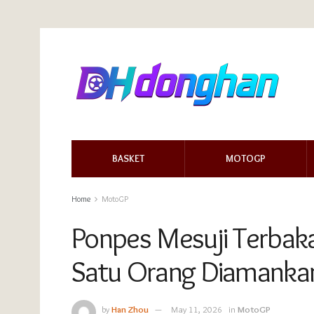
BASKET
MOTOGP
Home
MotoGP
Ponpes Mesuji Terbaka
Satu Orang Diamanka
by
Han Zhou
May 11, 2026
in
MotoGP