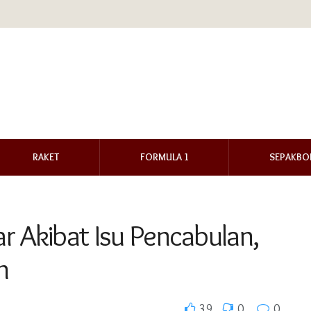
RAKET
FORMULA 1
SEPAKBO
r Akibat Isu Pencabulan,
n
39
0
0