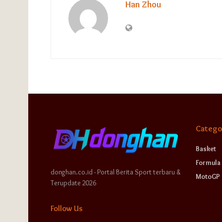
Han Zhou
Catego
Basket
Formula 
donghan.co.id - Portal Berita Sport terbaru &
MotoGP
Terupdate 2026
Follow Us