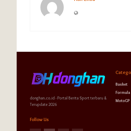
Catego
Basket
Formula 
donghan.co.id - Portal Berita Sport terbaru &
MotoGP
Terupdate 2026
Follow Us