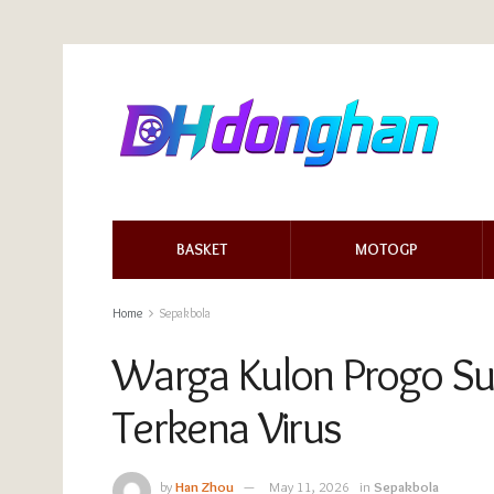
BASKET
MOTOGP
Home
Sepakbola
Warga Kulon Progo Su
Terkena Virus
by
Han Zhou
May 11, 2026
in
Sepakbola