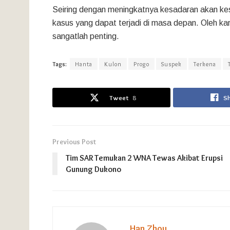
Seiring dengan meningkatnya kesadaran akan kes
kasus yang dapat terjadi di masa depan. Oleh ka
sangatlah penting.
Tags:
Hanta
Kulon
Progo
Suspek
Terkena
Tweet
8
S
Previous Post
Tim SAR Temukan 2 WNA Tewas Akibat Erupsi
Gunung Dukono
Han Zhou