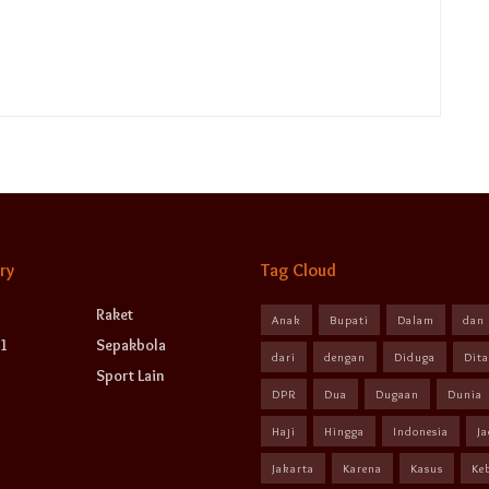
ry
Tag Cloud
Raket
Anak
Bupati
Dalam
dan
1
Sepakbola
dari
dengan
Diduga
Dit
Sport Lain
DPR
Dua
Dugaan
Dunia
Haji
Hingga
Indonesia
Ja
Jakarta
Karena
Kasus
Ke