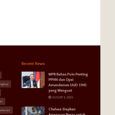
Recent News
MPR Bahas Poin Penting
PPHN dan Opsi
angkap
Amendemen UUD 1945
yang Menguat
AUGUST 6, 2026
di
Chelsea Siapkan
bakaran
Anggaran Besar untuk