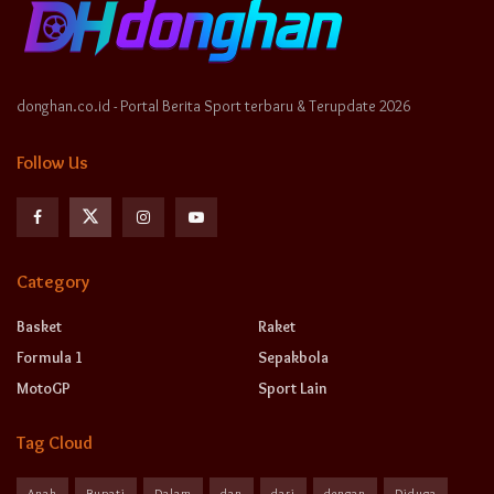
donghan.co.id - Portal Berita Sport terbaru & Terupdate 2026
Follow Us
Category
Basket
Raket
Formula 1
Sepakbola
MotoGP
Sport Lain
Tag Cloud
Anak
Bupati
Dalam
dan
dari
dengan
Diduga