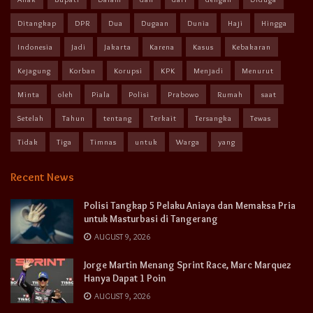
Ditangkap
DPR
Dua
Dugaan
Dunia
Haji
Hingga
Indonesia
Jadi
Jakarta
Karena
Kasus
Kebakaran
Kejagung
Korban
Korupsi
KPK
Menjadi
Menurut
Minta
oleh
Piala
Polisi
Prabowo
Rumah
saat
Setelah
Tahun
tentang
Terkait
Tersangka
Tewas
Tidak
Tiga
Timnas
untuk
Warga
yang
Recent News
Polisi Tangkap 5 Pelaku Aniaya dan Memaksa Pria
untuk Masturbasi di Tangerang
AUGUST 9, 2026
Jorge Martin Menang Sprint Race, Marc Marquez
Hanya Dapat 1 Poin
AUGUST 9, 2026