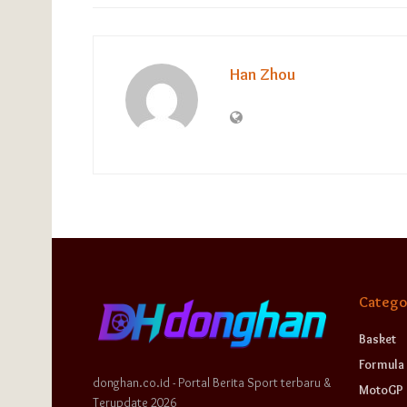
Han Zhou
Catego
Basket
Formula 
donghan.co.id - Portal Berita Sport terbaru &
MotoGP
Terupdate 2026