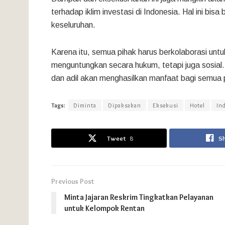
terhadap iklim investasi di Indonesia. Hal ini bis
keseluruhan.
Karena itu, semua pihak harus berkolaborasi unt
menguntungkan secara hukum, tetapi juga sosial
dan adil akan menghasilkan manfaat bagi semua p
Tags:
Diminta
Dipaksakan
Eksekusi
Hotel
In
Tweet
8
S
Previous Post
Minta Jajaran Reskrim Tingkatkan Pelayanan
untuk Kelompok Rentan