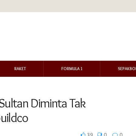
RAKET
FORMULA 1
SEPAKBO
Sultan Diminta Tak
uildco
39
0
0