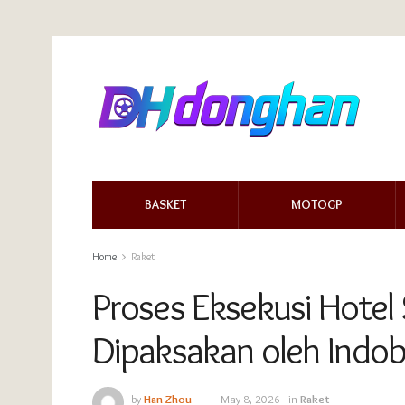
BASKET
MOTOGP
Home
Raket
Proses Eksekusi Hotel 
Dipaksakan oleh Indob
by
Han Zhou
May 8, 2026
in
Raket