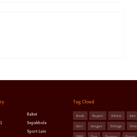
ry
Tag Cloud
Raket
Anak
Bupati
Dalam
dan
1
Sepakbola
dari
dengan
Diduga
Dit
Sport Lain
DPR
Dua
Dugaan
Dunia