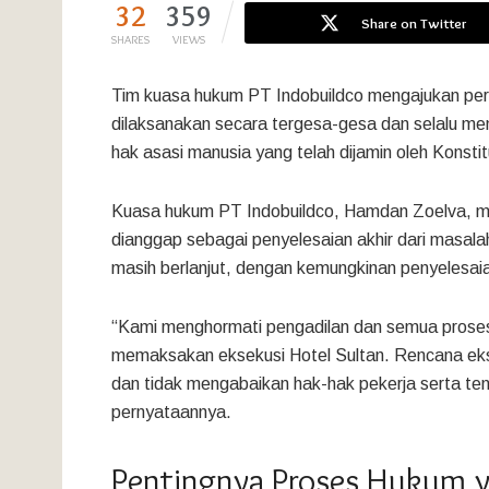
32
359
Share on Twitter
SHARES
VIEWS
Tim kuasa hukum PT Indobuildco mengajukan perm
dilaksanakan secara tergesa-gesa dan selalu mem
hak asasi manusia yang telah dijamin oleh Konst
Kuasa hukum PT Indobuildco, Hamdan Zoelva, m
dianggap sebagai penyelesaian akhir dari masala
masih berlanjut, dengan kemungkinan penyelesaia
“Kami menghormati pengadilan dan semua proses 
memaksakan eksekusi Hotel Sultan. Rencana ekse
dan tidak mengabaikan hak-hak pekerja serta t
pernyataannya.
Pentingnya Proses Hukum y