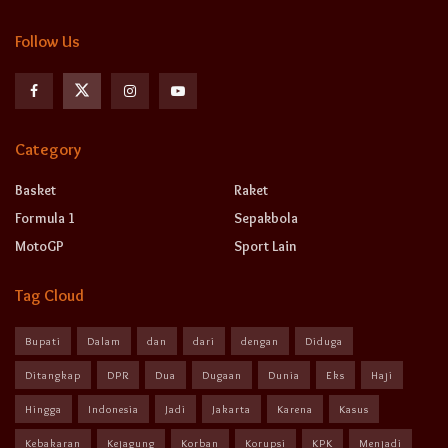
Follow Us
Category
Basket
Raket
Formula 1
Sepakbola
MotoGP
Sport Lain
Tag Cloud
Bupati
Dalam
dan
dari
dengan
Diduga
Ditangkap
DPR
Dua
Dugaan
Dunia
Eks
Haji
Hingga
Indonesia
Jadi
Jakarta
Karena
Kasus
Kebakaran
Kejagung
Korban
Korupsi
KPK
Menjadi