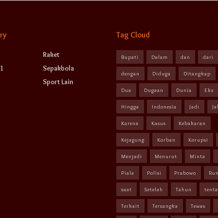
ry
Tag Cloud
Raket
Bupati
Dalam
dan
dari
1
Sepakbola
dengan
Diduga
Ditangkap
Sport Lain
Dua
Dugaan
Dunia
Eks
Hingga
Indonesia
Jadi
Ja
Karena
Kasus
Kebakaran
Kejagung
Korban
Korupsi
Menjadi
Menurut
Minta
Piala
Polisi
Prabowo
Ru
saat
Setelah
Tahun
tent
Terkait
Tersangka
Tewas