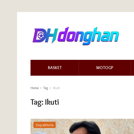
BASKET
MOTOGP
Home
Tag
Ikuti
Tag:
Ikuti
Sepakbola