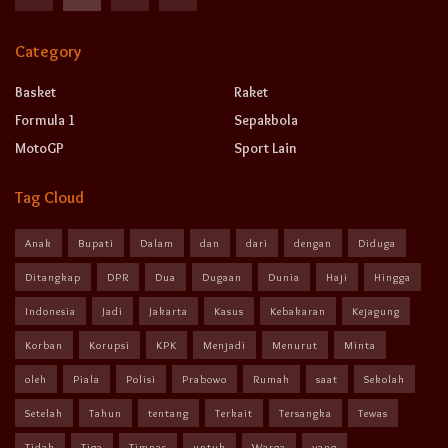
Category
Basket
Raket
Formula 1
Sepakbola
MotoGP
Sport Lain
Tag Cloud
Anak
Bupati
Dalam
dan
dari
dengan
Diduga
Ditangkap
DPR
Dua
Dugaan
Dunia
Haji
Hingga
Indonesia
Jadi
Jakarta
Kasus
Kebakaran
Kejagung
Korban
Korupsi
KPK
Menjadi
Menurut
Minta
oleh
Piala
Polisi
Prabowo
Rumah
saat
Sekolah
Setelah
Tahun
tentang
Terkait
Tersangka
Tewas
Tidak
Tiga
Timnas
untuk
Warga
yang