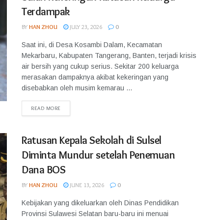
Terdampak
BY
HAN ZHOU
JULY 23, 2026
0
Saat ini, di Desa Kosambi Dalam, Kecamatan
Mekarbaru, Kabupaten Tangerang, Banten, terjadi krisis
air bersih yang cukup serius. Sekitar 200 keluarga
merasakan dampaknya akibat kekeringan yang
disebabkan oleh musim kemarau ...
READ MORE
Ratusan Kepala Sekolah di Sulsel
Diminta Mundur setelah Penemuan
Dana BOS
BY
HAN ZHOU
JUNE 13, 2026
0
Kebijakan yang dikeluarkan oleh Dinas Pendidikan
Provinsi Sulawesi Selatan baru-baru ini menuai