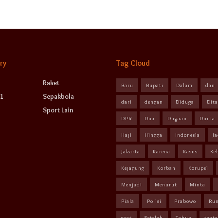
ry
Tag Cloud
Raket
Baru
Bupati
Dalam
dan
1
Sepakbola
dari
dengan
Diduga
Dit
Sport Lain
DPR
Dua
Dugaan
Dunia
Haji
Hingga
Indonesia
Ja
Jakarta
Karena
Kasus
Ke
Kejagung
Korban
Korupsi
Menjadi
Menurut
Minta
Piala
Polisi
Prabowo
Ru
saat
Setelah
Tahun
tent