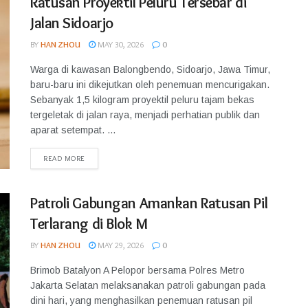
Ratusan Proyektil Peluru Tersebar di
Jalan Sidoarjo
BY
HAN ZHOU
MAY 30, 2026
0
Warga di kawasan Balongbendo, Sidoarjo, Jawa Timur,
baru-baru ini dikejutkan oleh penemuan mencurigakan.
Sebanyak 1,5 kilogram proyektil peluru tajam bekas
tergeletak di jalan raya, menjadi perhatian publik dan
aparat setempat. ...
READ MORE
Patroli Gabungan Amankan Ratusan Pil
Terlarang di Blok M
BY
HAN ZHOU
MAY 29, 2026
0
Brimob Batalyon A Pelopor bersama Polres Metro
Jakarta Selatan melaksanakan patroli gabungan pada
dini hari, yang menghasilkan penemuan ratusan pil