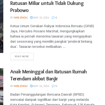
Ratusan Miliar untuk Tidak Dukung
Prabowo
BY
HAN ZHOU
MAY 10, 2026
0
Ketua Umum Gerakan Rakyat Indonesia Bersatu (GRIB)
Jaya, Hercules Rosario Marshal, mengungkapkan
bahwa ia pernah menerima tawaran yang mengejutkan
dari seseorang yang memiliki pangkat 'jenderal bintang
dua'. Tawaran tersebut melibatkan ...
READ MORE
Anak Meninggal dan Ratusan Rumah
Terendam akibat Banjir
BY
HAN ZHOU
MAY 10, 2026
0
Badan Penanggulangan Bencana Daerah (BPBD)
mencatat dampak signifikan dari banjir yang melanda
Kota Kendari, Sulawesi Tenggara. Sebanyak 126 Kepala