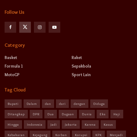
Follow Us
Category
Basket
Raket
Formula 1
Sepakbola
MotoGP
Sport Lain
Tag Cloud
Bupati
Dalam
dan
dari
dengan
Diduga
Ditangkap
DPR
Dua
Dugaan
Dunia
Eks
Haji
Hingga
Indonesia
Jadi
Jakarta
Karena
Kasus
Kebakaran
Kejagung
Korban
Korupsi
KPK
Menjadi