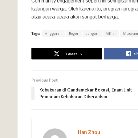
Community engagement seperti ini seringkali men
kalangan warga. Oleh karena itu, program-prog
atau acara-acara akan sangat berharga.
Tags:
Anggaran
Bogor
dengan
Miliar
Museu
Tweet
8
S
Previous Post
Kebakaran di Gandamekar Bekasi, Enam Unit
Pemadam Kebakaran Dikerahkan
Han Zhou