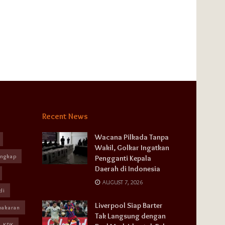
Recent News
Wacana Pilkada Tanpa
Wakil, Golkar Ingatkan
angkap
Pengganti Kepala
Daerah di Indonesia
AUGUST 7, 2026
di
Liverpool Siap Barter
bakaran
Tak Langsung dengan
KPK