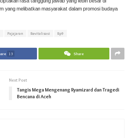
ciptakan rasa tanggung jawab yang lebih besar di
ram yang melibatkan masyarakat dalam promosi budaya
m
Pajajaran
Revitalisasi
Rp9
hare
13
Share
Next Post
Tangis Mega Mengenang Ryamizard dan Tragedi
Bencana di Aceh