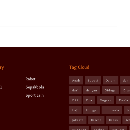
ry
Tag Cloud
Raket
Anak
Bupati
Dalam
dan
1
Sepakbola
dari
dengan
Diduga
Dit
Sport Lain
DPR
Dua
Dugaan
Dunia
Haji
Hingga
Indonesia
Ja
Jakarta
Karena
Kasus
Ke
Kejagung
Korban
Korupsi