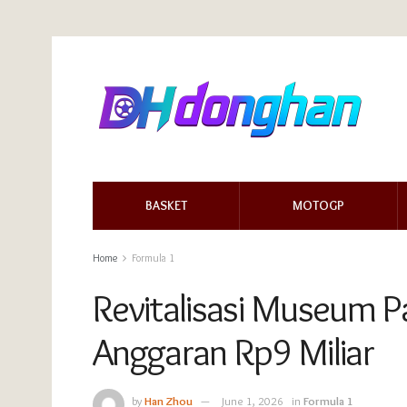
BASKET
MOTOGP
Home
Formula 1
Revitalisasi Museum P
Anggaran Rp9 Miliar
by
Han Zhou
June 1, 2026
in
Formula 1