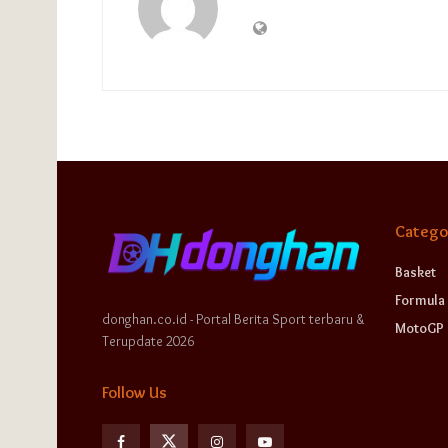
Catego
Basket
Formula 
donghan.co.id - Portal Berita Sport terbaru &
MotoGP
Terupdate 2026
Follow Us