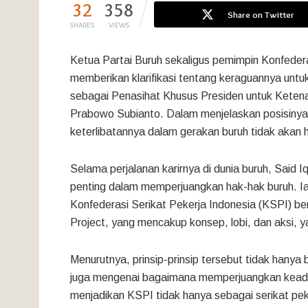
32
358
Share on Twitter
SHARES
VIEWS
Ketua Partai Buruh sekaligus pemimpin Konfederas
memberikan klarifikasi tentang keraguannya untuk 
sebagai Penasihat Khusus Presiden untuk Ketena
Prabowo Subianto. Dalam menjelaskan posisiny
keterlibatannya dalam gerakan buruh tidak akan 
Selama perjalanan karirnya di dunia buruh, Said 
penting dalam memperjuangkan hak-hak buruh. I
Konfederasi Serikat Pekerja Indonesia (KSPI) be
Project, yang mencakup konsep, lobi, dan aksi, yan
Menurutnya, prinsip-prinsip tersebut tidak hany
juga mengenai bagaimana memperjuangkan keadilan 
menjadikan KSPI tidak hanya sebagai serikat peker