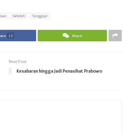
bowo
Setelah
Tanggapi
hare
13
Share
Next Post
Kesabaran hingga Jadi Penasihat Prabowo