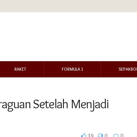
RAKET
FORMULA 1
SEPAKBO
eraguan Setelah Menjadi
39
0
0