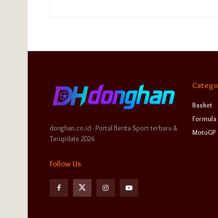
Catego
Basket
Formula 
donghan.co.id - Portal Berita Sport terbaru &
MotoGP
Terupdate 2026
Follow Us