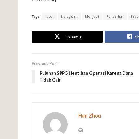
Tags:
Iqbal
Keraguan
Menjadi
Penasihat
Pra
Tweet
8
S
Previous Post
Puluhan SPPG Hentikan Operasi Karena Dana
Tidak Cair
Han Zhou