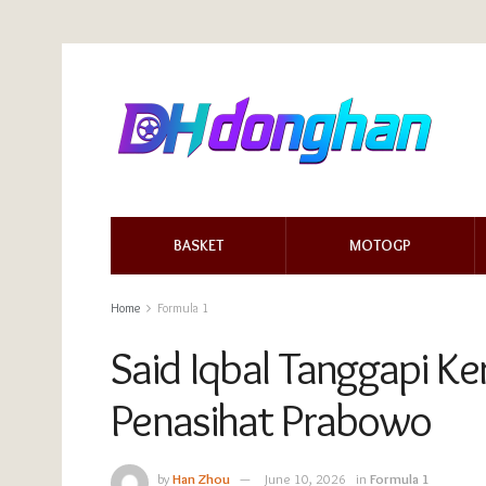
BASKET
MOTOGP
Home
Formula 1
Said Iqbal Tanggapi K
Penasihat Prabowo
by
Han Zhou
June 10, 2026
in
Formula 1