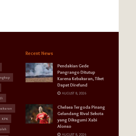
Recent News
Pendakian Gede
Pangrango Ditutup
angkap
Karena Kebakaran, Tiket
Dapat Direfund
AUGUST 8, 2026
di
Chelsea Tergoda Pinang
bakaran
Gelandang Rival Sekota
KPK
yang Dikagumi Xabi
Alonso
oleh
AUGUST 8, 2026