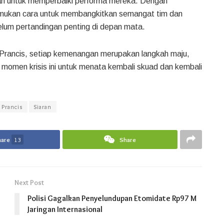
an untuk memperbaiki performa mereka. Dengan
emukan cara untuk membangkitkan semangat tim dan
lum pertandingan penting di depan mata.
i Prancis, setiap kemenangan merupakan langkah maju,
omen krisis ini untuk menata kembali skuad dan kembali
Prancis
Siaran
hare
13
Share
Next Post
Polisi Gagalkan Penyelundupan Etomidate Rp97 M
Jaringan Internasional