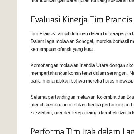
memberikan gambaran jelas tentang kekuatan da
Evaluasi Kinerja Tim Pranci
Tim Prancis tampil dominan dalam beberapa perta
Dalam laga melawan Senegal, mereka berhasil m
kemampuan ofensif yang kuat.
Kemenangan melawan Irlandia Utara dengan sko
mempertahankan konsistensi dalam serangan. Na
balik, menandakan bahwa mereka harus mewasp
Selama pertandingan melawan Kolombia dan Brasi
meraih kemenangan dalam kedua pertandingan te
kekalahan, mereka tetap mampu kembali dan tid
Performa Tim Irak dalam L