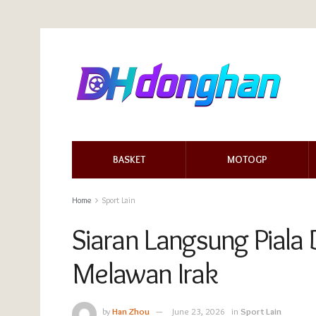
BASKET
MOTOGP
Home
Sport Lain
Siaran Langsung Piala
Melawan Irak
by
Han Zhou
June 23, 2026
in
Sport Lain