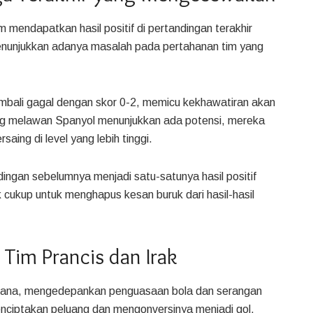
m mendapatkan hasil positif di pertandingan terakhir
enunjukkan adanya masalah pada pertahanan tim yang
mbali gagal dengan skor 0-2, memicu kekhawatiran akan
bang melawan Spanyol menunjukkan ada potensi, mereka
aing di level yang lebih tinggi.
ngan sebelumnya menjadi satu-satunya hasil positif
 cukup untuk menghapus kesan buruk dari hasil-hasil
Tim Prancis dan Irak
encana, mengedepankan penguasaan bola dan serangan
iptakan peluang dan mengonversinya menjadi gol,