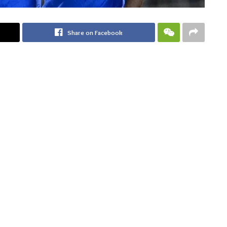
Share on Facebook