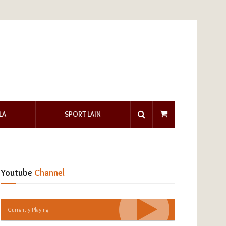
LA
SPORT LAIN
Youtube
Channel
Currently Playing