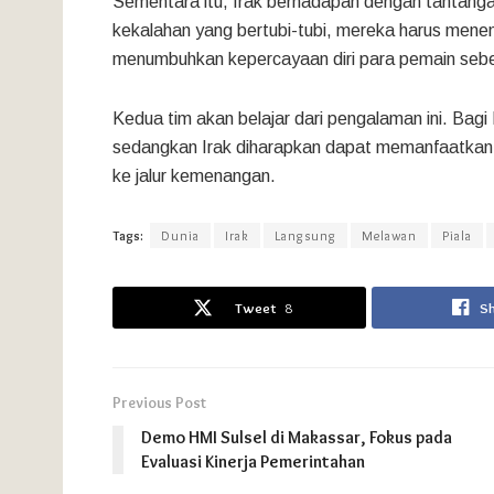
Sementara itu, Irak berhadapan dengan tantang
kekalahan yang bertubi-tubi, mereka harus men
menumbuhkan kepercayaan diri para pemain sebe
Kedua tim akan belajar dari pengalaman ini. Bag
sedangkan Irak diharapkan dapat memanfaatkan m
ke jalur kemenangan.
Tags:
Dunia
Irak
Langsung
Melawan
Piala
Tweet
8
S
Previous Post
Demo HMI Sulsel di Makassar, Fokus pada
Evaluasi Kinerja Pemerintahan