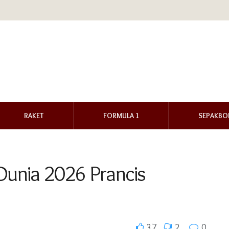
RAKET
FORMULA 1
SEPAKBO
 Dunia 2026 Prancis
37
2
0