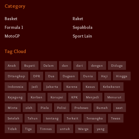
Category
Basket
Raket
Formula 1
Sepakbola
MotoGP
Sport Lain
Tag Cloud
Anak
Bupati
Dalam
dan
dari
dengan
Diduga
Ditangkap
DPR
Dua
Dugaan
Dunia
Haji
Hingga
Indonesia
Jadi
Jakarta
Karena
Kasus
Kebakaran
Kejagung
Korban
Korupsi
KPK
Menjadi
Menurut
Minta
oleh
Piala
Polisi
Prabowo
Rumah
saat
Setelah
Tahun
tentang
Terkait
Tersangka
Tewas
Tidak
Tiga
Timnas
untuk
Warga
yang