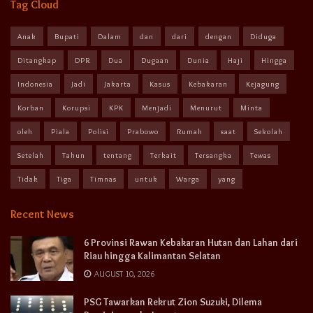
Tag Cloud
Anak
Bupati
Dalam
dan
dari
dengan
Diduga
Ditangkap
DPR
Dua
Dugaan
Dunia
Haji
Hingga
Indonesia
Jadi
Jakarta
Kasus
Kebakaran
Kejagung
Korban
Korupsi
KPK
Menjadi
Menurut
Minta
oleh
Piala
Polisi
Prabowo
Rumah
saat
Sekolah
Setelah
Tahun
tentang
Terkait
Tersangka
Tewas
Tidak
Tiga
Timnas
untuk
Warga
yang
Recent News
6 Provinsi Rawan Kebakaran Hutan dan Lahan dari
Riau hingga Kalimantan Selatan
AUGUST 10, 2026
PSG Tawarkan Rekrut Zion Suzuki, Dilema