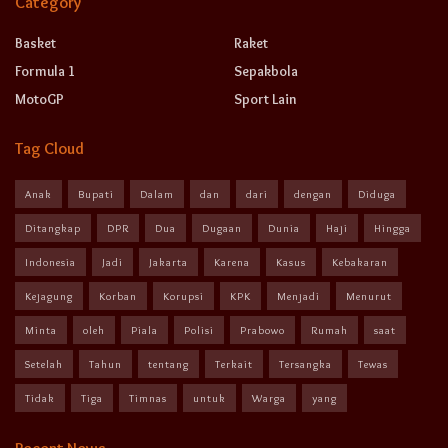
Category
Basket
Raket
Formula 1
Sepakbola
MotoGP
Sport Lain
Tag Cloud
Anak
Bupati
Dalam
dan
dari
dengan
Diduga
Ditangkap
DPR
Dua
Dugaan
Dunia
Haji
Hingga
Indonesia
Jadi
Jakarta
Karena
Kasus
Kebakaran
Kejagung
Korban
Korupsi
KPK
Menjadi
Menurut
Minta
oleh
Piala
Polisi
Prabowo
Rumah
saat
Setelah
Tahun
tentang
Terkait
Tersangka
Tewas
Tidak
Tiga
Timnas
untuk
Warga
yang