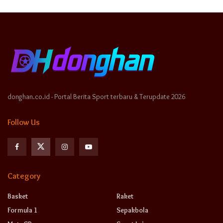
donghan.co.id - Portal Berita Sport terbaru & Terupdate 2026
Follow Us
Category
Basket
Raket
Formula 1
Sepakbola