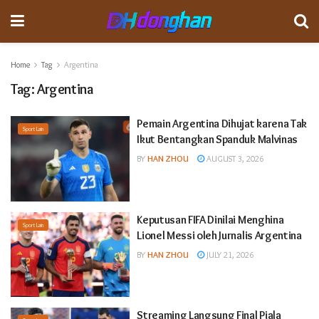
Home
Tag
Argentina
Tag:
Argentina
Pemain Argentina Dihujat karena Tak
Sport Lain
Ikut Bentangkan Spanduk Malvinas
BY
HAN ZHOU
AUGUST 3, 2026
Keputusan FIFA Dinilai Menghina
Sport Lain
Lionel Messi oleh Jurnalis Argentina
BY
HAN ZHOU
JULY 21, 2026
Streaming Langsung Final Piala