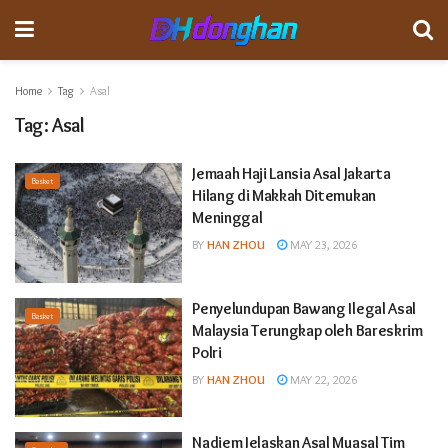
Home
Tag
Asal
Tag:
Asal
Jemaah Haji Lansia Asal Jakarta
Basket
Hilang di Makkah Ditemukan
Meninggal
BY
HAN ZHOU
MAY 23, 2026
Penyelundupan Bawang Ilegal Asal
Basket
Malaysia Terungkap oleh Bareskrim
Polri
BY
HAN ZHOU
MAY 22, 2026
Nadiem Jelaskan Asal Muasal Tim