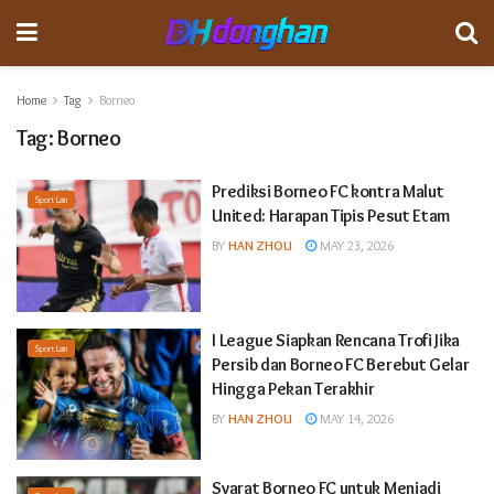
Home
Tag
Borneo
Tag:
Borneo
Prediksi Borneo FC kontra Malut
Sport Lain
United: Harapan Tipis Pesut Etam
BY
HAN ZHOU
MAY 23, 2026
I League Siapkan Rencana Trofi Jika
Sport Lain
Persib dan Borneo FC Berebut Gelar
Hingga Pekan Terakhir
BY
HAN ZHOU
MAY 14, 2026
Syarat Borneo FC untuk Menjadi