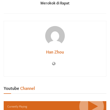
Merokok di Rapat
Han Zhou
Youtube
Channel
Currently Playing