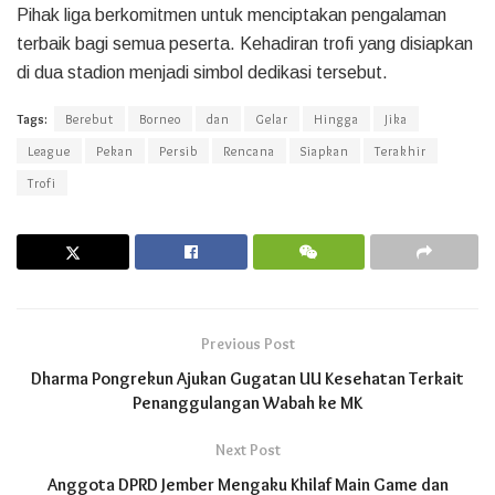
Pihak liga berkomitmen untuk menciptakan pengalaman
terbaik bagi semua peserta. Kehadiran trofi yang disiapkan
di dua stadion menjadi simbol dedikasi tersebut.
Tags:
Berebut
Borneo
dan
Gelar
Hingga
Jika
League
Pekan
Persib
Rencana
Siapkan
Terakhir
Trofi
Previous Post
Dharma Pongrekun Ajukan Gugatan UU Kesehatan Terkait
Penanggulangan Wabah ke MK
Next Post
Anggota DPRD Jember Mengaku Khilaf Main Game dan