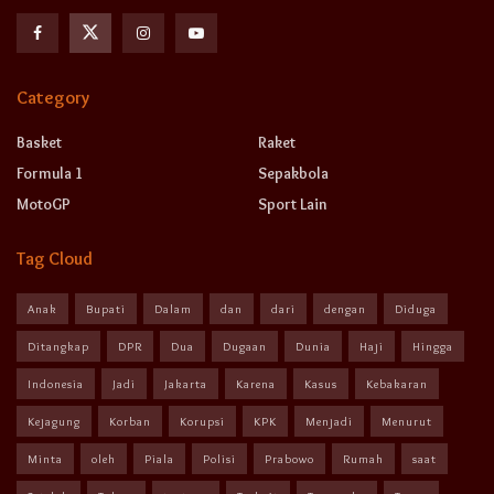
Category
Basket
Raket
Formula 1
Sepakbola
MotoGP
Sport Lain
Tag Cloud
Anak
Bupati
Dalam
dan
dari
dengan
Diduga
Ditangkap
DPR
Dua
Dugaan
Dunia
Haji
Hingga
Indonesia
Jadi
Jakarta
Karena
Kasus
Kebakaran
Kejagung
Korban
Korupsi
KPK
Menjadi
Menurut
Minta
oleh
Piala
Polisi
Prabowo
Rumah
saat