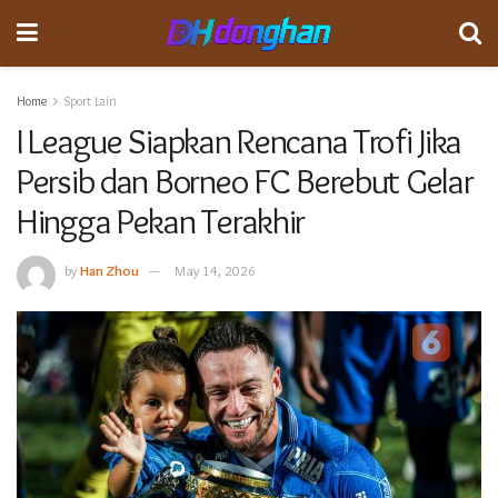
Home
Sport Lain
I League Siapkan Rencana Trofi Jika
Persib dan Borneo FC Berebut Gelar
Hingga Pekan Terakhir
by
Han Zhou
May 14, 2026