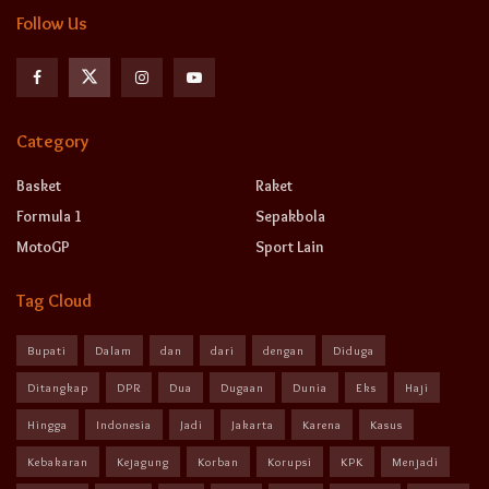
Follow Us
Category
Basket
Raket
Formula 1
Sepakbola
MotoGP
Sport Lain
Tag Cloud
Bupati
Dalam
dan
dari
dengan
Diduga
Ditangkap
DPR
Dua
Dugaan
Dunia
Eks
Haji
Hingga
Indonesia
Jadi
Jakarta
Karena
Kasus
Kebakaran
Kejagung
Korban
Korupsi
KPK
Menjadi