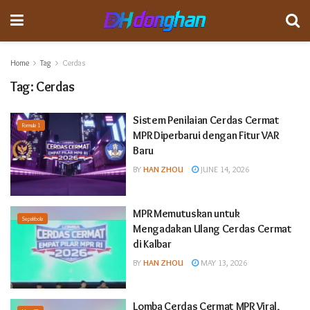
Home
Tag
Cerdas
Tag:
Cerdas
Sistem Penilaian Cerdas Cermat
Formula 1
MPR Diperbarui dengan Fitur VAR
Baru
BY
HAN ZHOU
JUNE 14, 2026
MPR Memutuskan untuk
Sepakbola
Mengadakan Ulang Cerdas Cermat
di Kalbar
BY
HAN ZHOU
MAY 13, 2026
Lomba Cerdas Cermat MPR Viral,