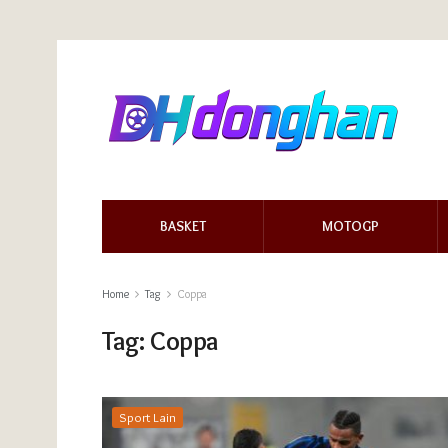
BASKET
MOTOGP
Home
Tag
Coppa
Tag:
Coppa
Sport Lain