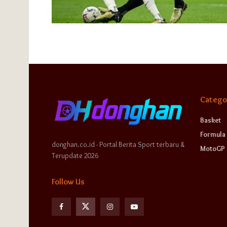
Catego
Basket
Formula 
donghan.co.id - Portal Berita Sport terbaru &
MotoGP
Terupdate 2026
Follow Us