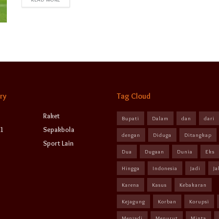
ry
Tag Cloud
Raket
Bupati
Dalam
dan
dari
1
Sepakbola
dengan
Diduga
Ditangkap
Sport Lain
Dua
Dugaan
Dunia
Eks
Hingga
Indonesia
Jadi
Ja
Karena
Kasus
Kebakaran
Kejagung
Korban
Korupsi
Menjadi
Menurut
Minta