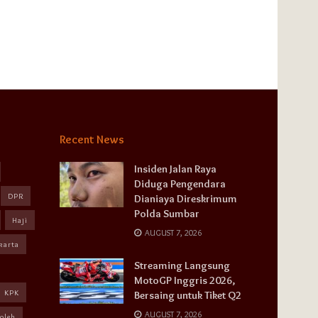
Recent News
Insiden Jalan Raya
Diduga Pengendara
DPR
Dianiaya Direskrimum
Polda Sumbar
Haji
AUGUST 7, 2026
karta
Streaming Langsung
MotoGP Inggris 2026,
KPK
Bersaing untuk Tiket Q2
AUGUST 7, 2026
oleh