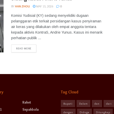
BY
HAN ZHOU
MAY 13, 2026
0
Komisi Yudisial (KY) sedang menyelidiki dugaan
pelanggaran etik terkait persidangan kasus penyiraman
air keras yang dilakukan oleh empat anggota tentara
kepada aktivis KontraS, Andrie Yunus. Kasus ini menarik
perhatian publik ...
READ MORE
ry
Tag Cloud
Raket
Bupati
Dalam
dan
dari
1
Sepakbola
dengan
Diduga
Ditangkap