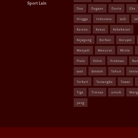
Sport Lain
Dua
Dugaan
Dunia
Eks
Hingga
Indonesia
Jadi
Ja
Karena
Kasus
Kebakaran
Kejagung
Korban
Korupsi
Menjadi
Menurut
Minta
Piala
Polisi
Prabowo
Ru
saat
Setelah
Tahun
tent
Terkait
Tersangka
Tewas
Tiga
Timnas
untuk
Warg
yang