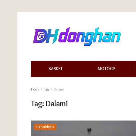
BASKET
MOTOGP
Home
Tag
Dalami
Tag:
Dalami
Sepakbola