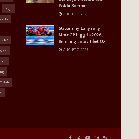
Polda Sumbar
Haji
AUGUST 7, 2026
karta
Streaming Langsung
MotoGP Inggris 2026,
KPK
Bersaing untuk Tiket Q2
AUGUST 7, 2026
oleh
mah
ang
Tidak
a