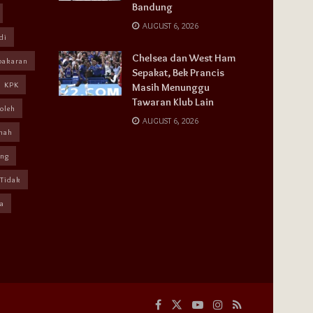
Bandung
AUGUST 6, 2026
di
Chelsea dan West Ham
bakaran
Sepakat, Bek Prancis
KPK
Masih Menunggu
Tawaran Klub Lain
oleh
AUGUST 6, 2026
mah
ang
Tidak
a