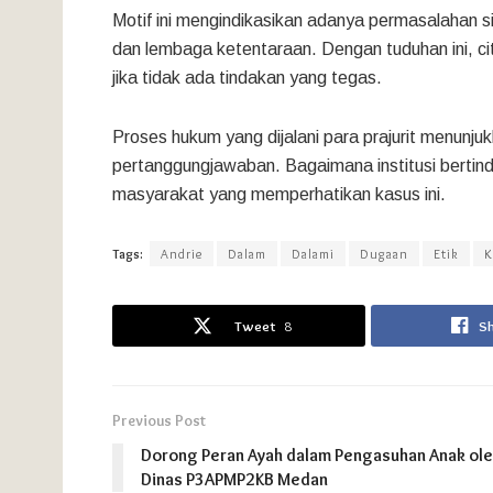
Motif ini mengindikasikan adanya permasalahan si
dan lembaga ketentaraan. Dengan tuduhan ini, c
jika tidak ada tindakan yang tegas.
Proses hukum yang dijalani para prajurit menunj
pertanggungjawaban. Bagaimana institusi bertin
masyarakat yang memperhatikan kasus ini.
Tags:
Andrie
Dalam
Dalami
Dugaan
Etik
K
Tweet
8
S
Previous Post
Dorong Peran Ayah dalam Pengasuhan Anak ol
Dinas P3APMP2KB Medan