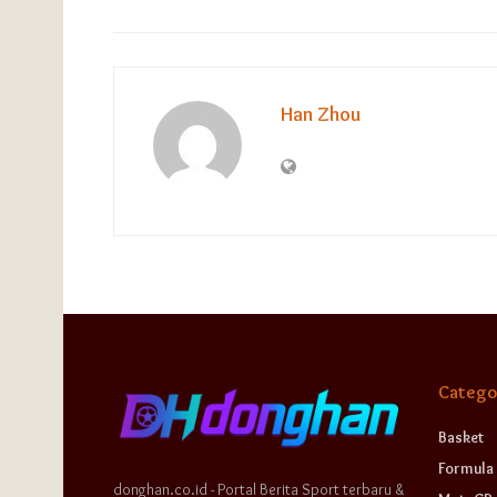
Han Zhou
Catego
Basket
Formula 
donghan.co.id - Portal Berita Sport terbaru &