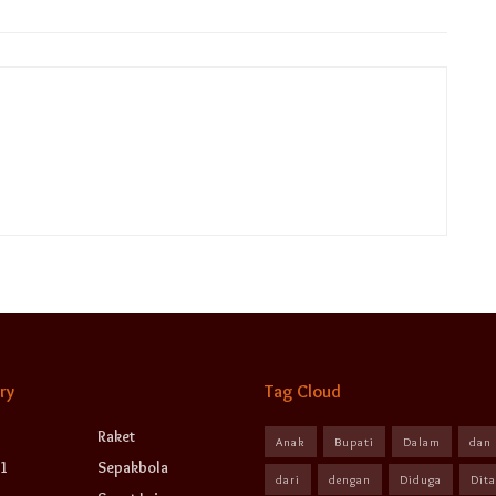
ry
Tag Cloud
Raket
Anak
Bupati
Dalam
dan
1
Sepakbola
dari
dengan
Diduga
Dit