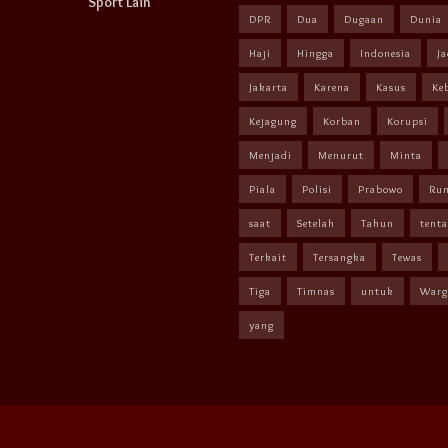
Sport Lain
DPR
Dua
Dugaan
Dunia
Haji
Hingga
Indonesia
Ja
Jakarta
Karena
Kasus
Ke
Kejagung
Korban
Korupsi
Menjadi
Menurut
Minta
Piala
Polisi
Prabowo
Ru
saat
Setelah
Tahun
tent
Terkait
Tersangka
Tewas
Tiga
Timnas
untuk
Warg
yang