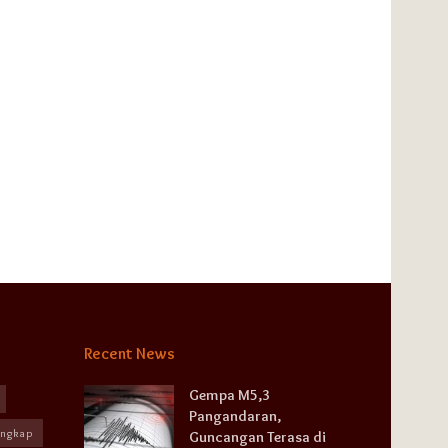
Recent News
Gempa M5,3
Pangandaran,
angkap
Guncangan Terasa di