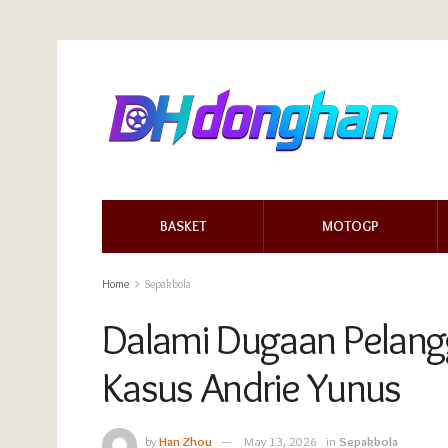
BASKET
MOTOGP
Home
Sepakbola
Dalami Dugaan Pelang
Kasus Andrie Yunus
by
Han Zhou
May 13, 2026
in
Sepakbola