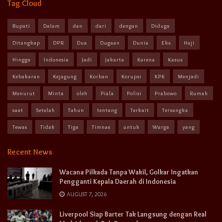
Tag Cloud
Bupati
Dalam
dan
dari
dengan
Diduga
Ditangkap
DPR
Dua
Dugaan
Dunia
Eks
Haji
Hingga
Indonesia
Jadi
Jakarta
Karena
Kasus
Kebakaran
Kejagung
Korban
Korupsi
KPK
Menjadi
Menurut
Minta
oleh
Piala
Polisi
Prabowo
Rumah
saat
Setelah
Tahun
tentang
Terkait
Tersangka
Tewas
Tidak
Tiga
Timnas
untuk
Warga
yang
Recent News
Wacana Pilkada Tanpa Wakil, Golkar Ingatkan
Pengganti Kepala Daerah di Indonesia
AUGUST 7, 2026
Liverpool Siap Barter Tak Langsung dengan Real