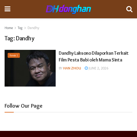
Home
Tag
Dandhy
Tag:
Dandhy
Dandhy Laksono Dilaporkan Terkait
Formula 1
Film Pesta Babi oleh Mama Sinta
BY
HAN ZHOU
JUNE 2, 2026
Follow Our Page