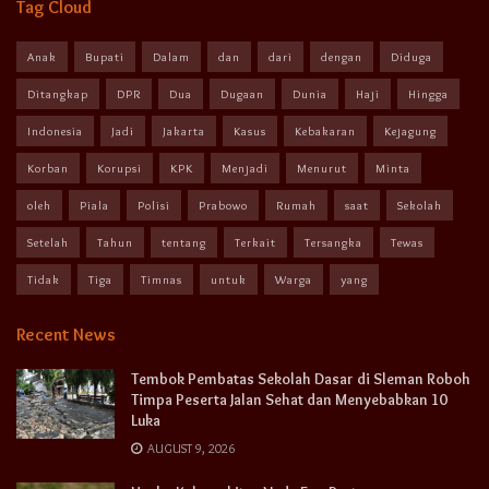
Tag Cloud
Anak
Bupati
Dalam
dan
dari
dengan
Diduga
Ditangkap
DPR
Dua
Dugaan
Dunia
Haji
Hingga
Indonesia
Jadi
Jakarta
Kasus
Kebakaran
Kejagung
Korban
Korupsi
KPK
Menjadi
Menurut
Minta
oleh
Piala
Polisi
Prabowo
Rumah
saat
Sekolah
Setelah
Tahun
tentang
Terkait
Tersangka
Tewas
Tidak
Tiga
Timnas
untuk
Warga
yang
Recent News
Tembok Pembatas Sekolah Dasar di Sleman Roboh
Timpa Peserta Jalan Sehat dan Menyebabkan 10
Luka
AUGUST 9, 2026