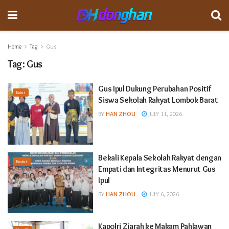
Home
Tag
Gus
Tag:
Gus
Gus Ipul Dukung Perubahan Positif
Raket
Siswa Sekolah Rakyat Lombok Barat
BY
HAN ZHOU
JULY 11, 2026
Bekali Kepala Sekolah Rakyat dengan
Basket
Empati dan Integritas Menurut Gus
Ipul
BY
HAN ZHOU
JULY 6, 2026
Kapolri Ziarah ke Makam Pahlawan