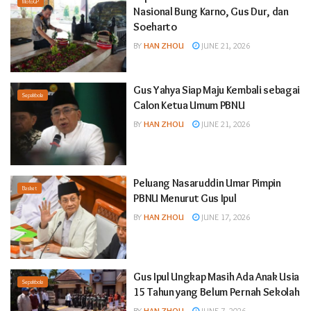
MotoGP
Nasional Bung Karno, Gus Dur, dan
Soeharto
BY
HAN ZHOU
JUNE 21, 2026
Gus Yahya Siap Maju Kembali sebagai
Sepakbola
Calon Ketua Umum PBNU
BY
HAN ZHOU
JUNE 21, 2026
Peluang Nasaruddin Umar Pimpin
Basket
PBNU Menurut Gus Ipul
BY
HAN ZHOU
JUNE 17, 2026
Gus Ipul Ungkap Masih Ada Anak Usia
Sepakbola
15 Tahun yang Belum Pernah Sekolah
BY
HAN ZHOU
JUNE 7, 2026