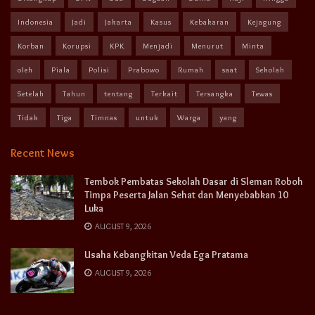
Indonesia
Jadi
Jakarta
Kasus
Kebakaran
Kejagung
Korban
Korupsi
KPK
Menjadi
Menurut
Minta
oleh
Piala
Polisi
Prabowo
Rumah
saat
Sekolah
Setelah
Tahun
tentang
Terkait
Tersangka
Tewas
Tidak
Tiga
Timnas
untuk
Warga
yang
Recent News
Tembok Pembatas Sekolah Dasar di Sleman Roboh
Timpa Peserta Jalan Sehat dan Menyebabkan 10
Luka
AUGUST 9, 2026
Usaha Kebangkitan Veda Ega Pratama
AUGUST 9, 2026