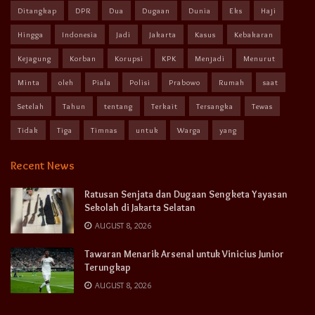
Ditangkap
DPR
Dua
Dugaan
Dunia
Eks
Haji
Hingga
Indonesia
Jadi
Jakarta
Kasus
Kebakaran
Kejagung
Korban
Korupsi
KPK
Menjadi
Menurut
Minta
oleh
Piala
Polisi
Prabowo
Rumah
saat
Setelah
Tahun
tentang
Terkait
Tersangka
Tewas
Tidak
Tiga
Timnas
untuk
Warga
yang
Recent News
Ratusan Senjata dan Dugaan Sengketa Yayasan
Sekolah di Jakarta Selatan
AUGUST 8, 2026
Tawaran Menarik Arsenal untuk Vinicius Junior
Terungkap
AUGUST 8, 2026