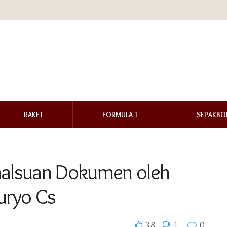
RAKET
FORMULA 1
SEPAKBO
alsuan Dokumen oleh
uryo Cs
38
1
0