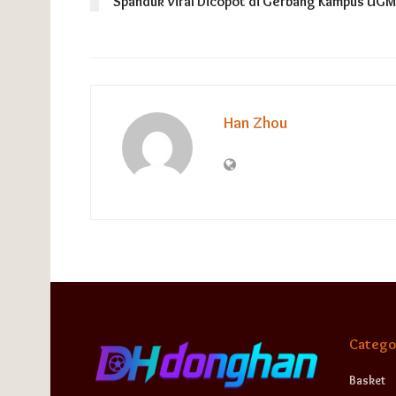
Spanduk Viral Dicopot di Gerbang Kampus UGM
Han Zhou
Catego
Basket