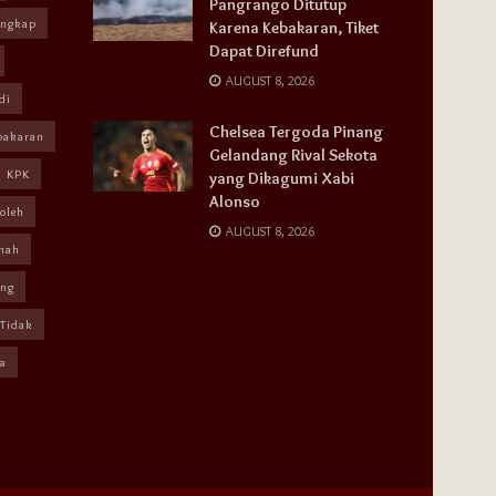
Pangrango Ditutup
angkap
Karena Kebakaran, Tiket
Dapat Direfund
AUGUST 8, 2026
di
Chelsea Tergoda Pinang
bakaran
Gelandang Rival Sekota
KPK
yang Dikagumi Xabi
Alonso
oleh
AUGUST 8, 2026
mah
ang
Tidak
a