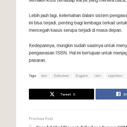
semakin kritis terhadap karya yang mereka baca.
Lebih jauh lagi, kelemahan dalam sistem pengaw
ini bisa terjadi, penting bagi lembaga terkait 
mencegah kasus serupa terjadi di masa depan.
Kedepannya, mungkin sudah saatnya untuk menyus
pengawasan ISBN. Hal ini bertujuan untuk menjaga
pasaran.
Tags:
dan
Dokumen
Dugaan
Istri
Laporkan
Tweet
8
S
Previous Post