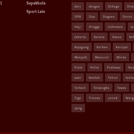
1
Sepakbola
dari
dengan
Diduga
Dit
Sport Lain
DPR
Dua
Dugaan
Dunia
Haji
Hingga
Indonesia
Ja
Jakarta
Karena
Kasus
Ke
Kejagung
Korban
Korupsi
Menjadi
Menurut
Minta
Piala
Polisi
Prabowo
Ru
saat
Setelah
Tahun
tent
Terkait
Tersangka
Tewas
Tiga
Timnas
untuk
Warg
yang