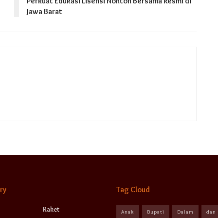
Perkuat Edukasi Lisensi Nonton Bersama Resmi di
Jawa Barat
ry
Tag Cloud
Raket
Anak
Bupati
Dalam
dan