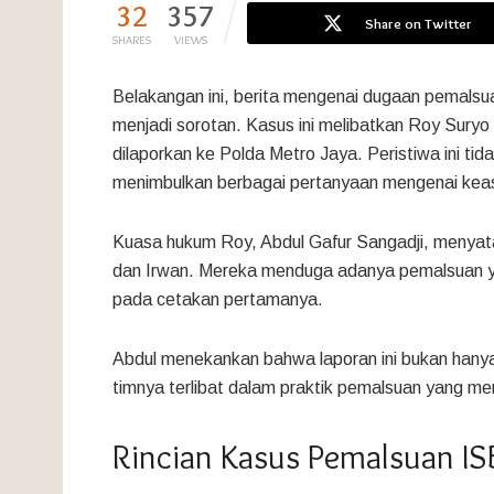
32
357
Share on Twitter
SHARES
VIEWS
Belakangan ini, berita mengenai dugaan pemalsu
menjadi sorotan. Kasus ini melibatkan Roy Suryo 
dilaporkan ke Polda Metro Jaya. Peristiwa ini ti
menimbulkan berbagai pertanyaan mengenai keas
Kuasa hukum Roy, Abdul Gafur Sangadji, menyata
dan Irwan. Mereka menduga adanya pemalsuan y
pada cetakan pertamanya.
Abdul menekankan bahwa laporan ini bukan hany
timnya terlibat dalam praktik pemalsuan yang mer
Rincian Kasus Pemalsuan I