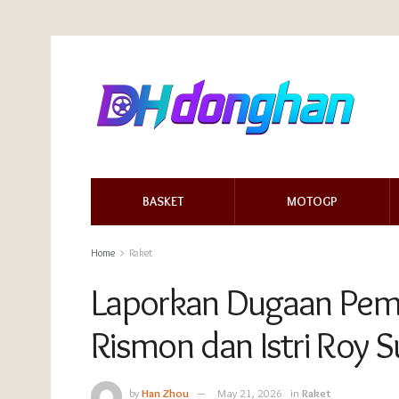
BASKET
MOTOGP
Home
Raket
Laporkan Dugaan Pem
Rismon dan Istri Roy S
by
Han Zhou
May 21, 2026
in
Raket