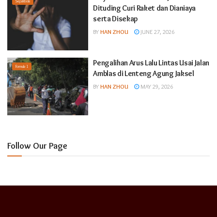
Sepakbola
Dituding Curi Raket dan Dianiaya
serta Disekap
BY
HAN ZHOU
JUNE 27, 2026
Pengalihan Arus Lalu Lintas Usai Jalan
Formula 1
Amblas di Lenteng Agung Jaksel
BY
HAN ZHOU
MAY 29, 2026
Follow Our Page