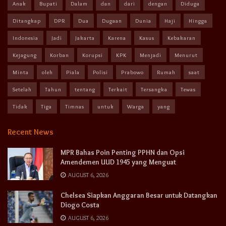
Anak
Bupati
Dalam
dan
dari
dengan
Diduga
Ditangkap
DPR
Dua
Dugaan
Dunia
Haji
Hingga
Indonesia
Jadi
Jakarta
Karena
Kasus
Kebakaran
Kejagung
Korban
Korupsi
KPK
Menjadi
Menurut
Minta
oleh
Piala
Polisi
Prabowo
Rumah
saat
Setelah
Tahun
tentang
Terkait
Tersangka
Tewas
Tidak
Tiga
Timnas
untuk
Warga
yang
Recent News
MPR Bahas Poin Penting PPHN dan Opsi
Amendemen UUD 1945 yang Menguat
AUGUST 6, 2026
Chelsea Siapkan Anggaran Besar untuk Datangkan
Diogo Costa
AUGUST 6, 2026