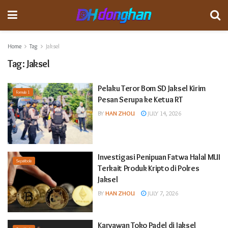
Home
Tag
Jaksel
Tag:
Jaksel
Pelaku Teror Bom SD Jaksel Kirim
Formula 1
Pesan Serupa ke Ketua RT
BY
HAN ZHOU
JULY 14, 2026
Investigasi Penipuan Fatwa Halal MUI
Sepakbola
Terkait Produk Kripto di Polres
Jaksel
BY
HAN ZHOU
JULY 7, 2026
Karyawan Toko Padel di Jaksel