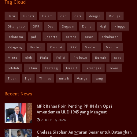
Tag Cloud
Baru
Bupati
Dalam
dan
dari
dengan
Diduga
Ditangkap
DPR
Dua
Dugaan
Dunia
Haji
Hingga
Indonesia
Jadi
Jakarta
Karena
Kasus
Kebakaran
Kejagung
Korban
Korupsi
KPK
Menjadi
Menurut
Minta
oleh
Piala
Polisi
Prabowo
Rumah
saat
Setelah
Tahun
tentang
Terkait
Tersangka
Tewas
Tidak
Tiga
Timnas
untuk
Warga
yang
Recent News
MPR Bahas Poin Penting PPHN dan Opsi
Amendemen UUD 1945 yang Menguat
AUGUST 6, 2026
Chelsea Siapkan Anggaran Besar untuk Datangkan