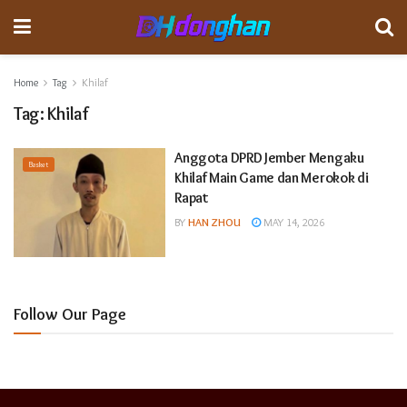
Home
Tag
Khilaf
Tag:
Khilaf
Anggota DPRD Jember Mengaku
Basket
Khilaf Main Game dan Merokok di
Rapat
BY
HAN ZHOU
MAY 14, 2026
Follow Our Page