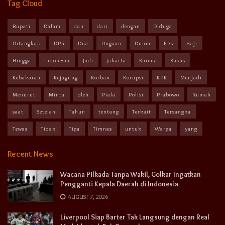
Tag Cloud
Bupati
Dalam
dan
dari
dengan
Diduga
Ditangkap
DPR
Dua
Dugaan
Dunia
Eks
Haji
Hingga
Indonesia
Jadi
Jakarta
Karena
Kasus
Kebakaran
Kejagung
Korban
Korupsi
KPK
Menjadi
Menurut
Minta
oleh
Piala
Polisi
Prabowo
Rumah
saat
Setelah
Tahun
tentang
Terkait
Tersangka
Tewas
Tidak
Tiga
Timnas
untuk
Warga
yang
Recent News
Wacana Pilkada Tanpa Wakil, Golkar Ingatkan
Pengganti Kepala Daerah di Indonesia
AUGUST 7, 2026
Liverpool Siap Barter Tak Langsung dengan Real