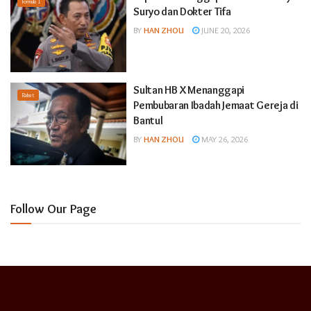
Formula 1
Suryo dan Dokter Tifa
BY
HAN ZHOU
JUNE 20, 2026
Sultan HB X Menanggapi
Raket
Pembubaran Ibadah Jemaat Gereja di
Bantul
BY
HAN ZHOU
MAY 26, 2026
Follow Our Page