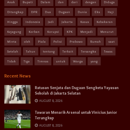
Anak
Bupati
Dalam
dan
dari
dengan
Diduga
Ditangkap
DPR
Dua
Dugaan
Dunia
Eks
Haji
Hingga
Indonesia
Jadi
Jakarta
Kasus
Kebakaran
Kejagung
Korban
Korupsi
KPK
Menjadi
Menurut
Minta
oleh
Piala
Polisi
Prabowo
Rumah
saat
Setelah
Tahun
tentang
Terkait
Tersangka
Tewas
Tidak
Tiga
Timnas
untuk
Warga
yang
Recent News
Ratusan Senjata dan Dugaan Sengketa Yayasan
Sekolah di Jakarta Selatan
AUGUST 8, 2026
Tawaran Menarik Arsenal untuk Vinicius Junior
Terungkap
AUGUST 8, 2026