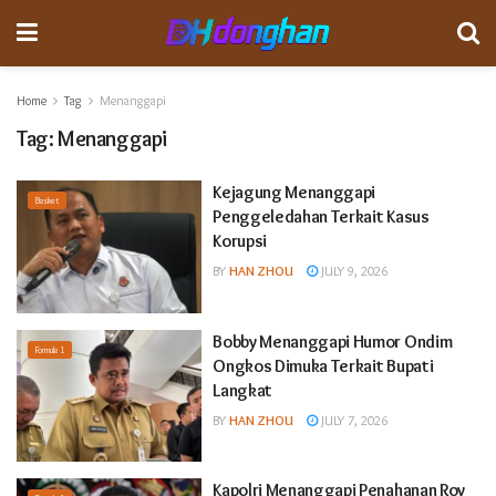
Home
Tag
Menanggapi
Tag:
Menanggapi
Kejagung Menanggapi
Basket
Penggeledahan Terkait Kasus
Korupsi
BY
HAN ZHOU
JULY 9, 2026
Bobby Menanggapi Humor Ondim
Formula 1
Ongkos Dimuka Terkait Bupati
Langkat
BY
HAN ZHOU
JULY 7, 2026
Kapolri Menanggapi Penahanan Roy