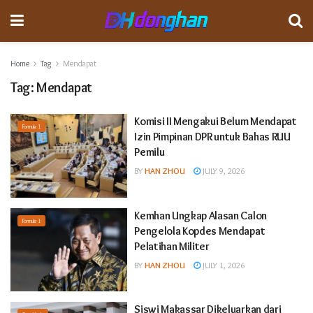
Home
Tag
Mendapat
Tag:
Mendapat
Komisi II Mengakui Belum Mendapat
Formula 1
Izin Pimpinan DPR untuk Bahas RUU
Pemilu
BY
HAN ZHOU
JULY 9, 2026
Kemhan Ungkap Alasan Calon
Formula 1
Pengelola Kopdes Mendapat
Pelatihan Militer
BY
HAN ZHOU
JULY 1, 2026
Siswi Makassar Dikeluarkan dari