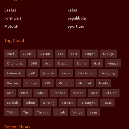
Basket
Raket
Formula 1
Sepakbola
MotoGP
Sport Lain
Tag Cloud
Anak
Bupati
Dalam
dan
dari
dengan
Diduga
Ditangkap
DPR
Dua
Dugaan
Dunia
Haji
Hingga
Indonesia
Jadi
Jakarta
Kasus
Kebakaran
Kejagung
Korban
Korupsi
KPK
Menjadi
Menurut
Minta
oleh
Piala
Polisi
Prabowo
Rumah
saat
Sekolah
Setelah
Tahun
tentang
Terkait
Tersangka
Tewas
Tidak
Tiga
Timnas
untuk
Warga
yang
Recent News