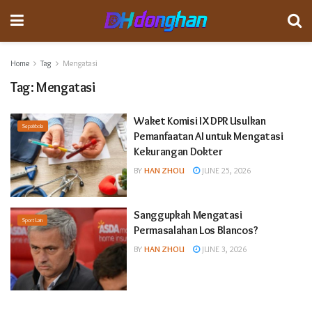
Home
Tag
Mengatasi
Tag:
Mengatasi
Waket Komisi IX DPR Usulkan
Sepakbola
Pemanfaatan AI untuk Mengatasi
Kekurangan Dokter
BY
HAN ZHOU
JUNE 25, 2026
Sanggupkah Mengatasi
Sport Lain
Permasalahan Los Blancos?
BY
HAN ZHOU
JUNE 3, 2026