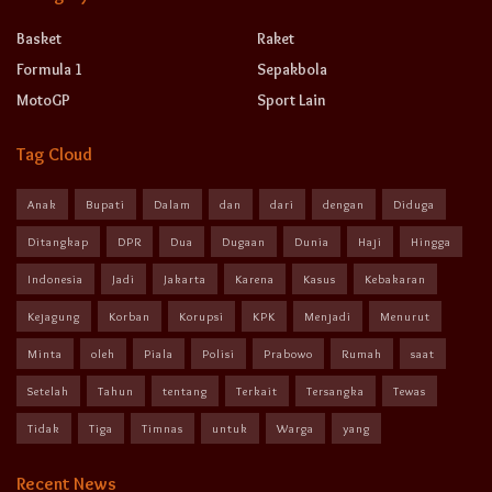
Basket
Raket
Formula 1
Sepakbola
MotoGP
Sport Lain
Tag Cloud
Anak
Bupati
Dalam
dan
dari
dengan
Diduga
Ditangkap
DPR
Dua
Dugaan
Dunia
Haji
Hingga
Indonesia
Jadi
Jakarta
Karena
Kasus
Kebakaran
Kejagung
Korban
Korupsi
KPK
Menjadi
Menurut
Minta
oleh
Piala
Polisi
Prabowo
Rumah
saat
Setelah
Tahun
tentang
Terkait
Tersangka
Tewas
Tidak
Tiga
Timnas
untuk
Warga
yang
Recent News