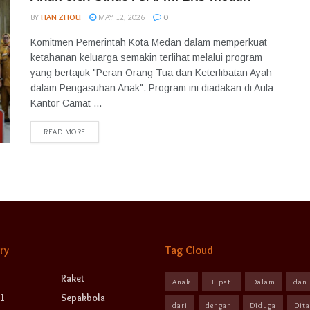
BY
HAN ZHOU
MAY 12, 2026
0
Komitmen Pemerintah Kota Medan dalam memperkuat
ketahanan keluarga semakin terlihat melalui program
yang bertajuk "Peran Orang Tua dan Keterlibatan Ayah
dalam Pengasuhan Anak". Program ini diadakan di Aula
Kantor Camat ...
READ MORE
ry
Tag Cloud
Raket
Anak
Bupati
Dalam
dan
1
Sepakbola
dari
dengan
Diduga
Dit