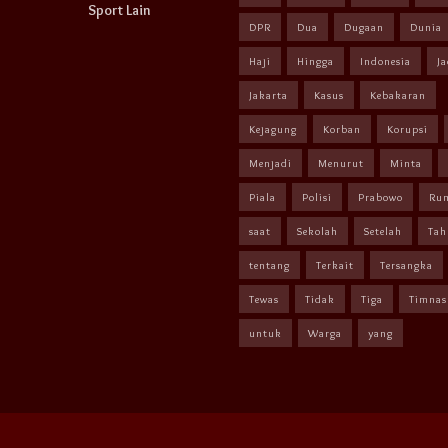
Sport Lain
DPR
Dua
Dugaan
Dunia
Haji
Hingga
Indonesia
Ja
Jakarta
Kasus
Kebakaran
Kejagung
Korban
Korupsi
Menjadi
Menurut
Minta
Piala
Polisi
Prabowo
Ru
saat
Sekolah
Setelah
Tah
tentang
Terkait
Tersangka
Tewas
Tidak
Tiga
Timnas
untuk
Warga
yang