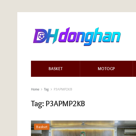
BASKET
MOTOGP
Home
Tag
P3APMP2KB
Tag:
P3APMP2KB
Basket