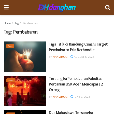
Home
Tag
Pembakaran
Tag:
Pembakaran
Tiga Titik di Bandung Cimahi Target
Raket
Pembakaran Pria Berhoodie
BY
HAN ZHOU
AUGUST 6, 2026
Tersangka Pembakaran Fakultas
Basket
Pertanian USK Aceh Mencapai 12
Orang
BY
HAN ZHOU
JUNE 9, 2026
Dua Mahasiswa Tersangka