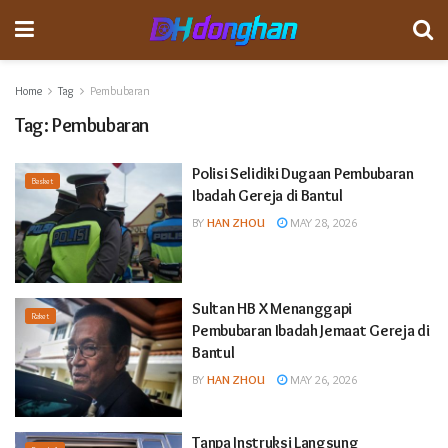
Home
Tag
Pembubaran
Tag:
Pembubaran
Polisi Selidiki Dugaan Pembubaran
Basket
Ibadah Gereja di Bantul
BY
HAN ZHOU
MAY 28, 2026
Sultan HB X Menanggapi
Raket
Pembubaran Ibadah Jemaat Gereja di
Bantul
BY
HAN ZHOU
MAY 26, 2026
Tanpa Instruksi Langsung