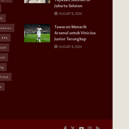
Jakarta Selatan
AUGUST 8, 2026
di
Tawaran Menarik
bakaran
Arsenal untuk Vinicius
KPK
Junior Terungkap
AUGUST 8, 2026
oleh
mah
ang
Tidak
a