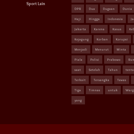
Sport Lain
DPR
Dua
Dugaan
Dunia
Haji
Hingga
Indonesia
Ja
Jakarta
Karena
Kasus
Ke
Kejagung
Korban
Korupsi
Menjadi
Menurut
Minta
Piala
Polisi
Prabowo
Ru
saat
Setelah
Tahun
tent
Terkait
Tersangka
Tewas
Tiga
Timnas
untuk
Warg
yang