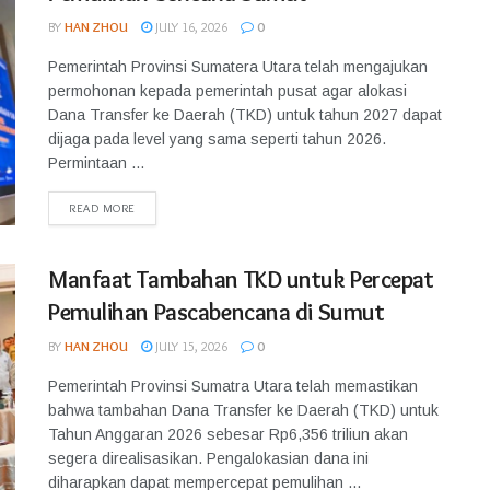
BY
HAN ZHOU
JULY 16, 2026
0
Pemerintah Provinsi Sumatera Utara telah mengajukan
permohonan kepada pemerintah pusat agar alokasi
Dana Transfer ke Daerah (TKD) untuk tahun 2027 dapat
dijaga pada level yang sama seperti tahun 2026.
Permintaan ...
READ MORE
Manfaat Tambahan TKD untuk Percepat
Pemulihan Pascabencana di Sumut
BY
HAN ZHOU
JULY 15, 2026
0
Pemerintah Provinsi Sumatra Utara telah memastikan
bahwa tambahan Dana Transfer ke Daerah (TKD) untuk
Tahun Anggaran 2026 sebesar Rp6,356 triliun akan
segera direalisasikan. Pengalokasian dana ini
diharapkan dapat mempercepat pemulihan ...