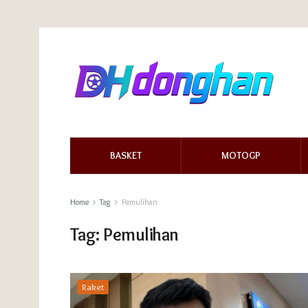
BASKET
MOTOGP
Home
Tag
Pemulihan
Tag:
Pemulihan
Raket