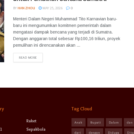
BY
HAN ZHOU
MAY 25, 2026
0
Menteri Dalam Negeri Muhammad Tito Karnavian baru-
baru ini mengumumkan komitmen pemerintah dalam
mengatasi dampak bencana yang terjadi di Sumatra.
Dengan anggaran total sebesar Rp100,16 triliun, proyek
pemulihan ini direncanakan akan ...
READ MORE
ry
Tag Cloud
Raket
Anak
Bupati
Dalam
dan
1
Sepakbola
dari
dengan
Diduga
Dit