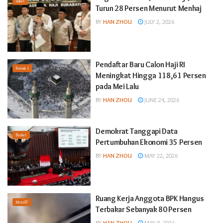
Raket
Turun 28 Persen Menurut Menhaj
BY
HAN ZHOU
JULY 2, 2026
Pendaftar Baru Calon Haji RI
Formula 1
Meningkat Hingga 118,61 Persen
pada Mei Lalu
BY
HAN ZHOU
JUNE 24, 2026
Demokrat Tanggapi Data
Basket
Pertumbuhan Ekonomi 35 Persen
BY
HAN ZHOU
MAY 22, 2026
Ruang Kerja Anggota BPK Hangus
MotoGP
Terbakar Sebanyak 80 Persen
BY
HAN ZHOU
MAY 8, 2026