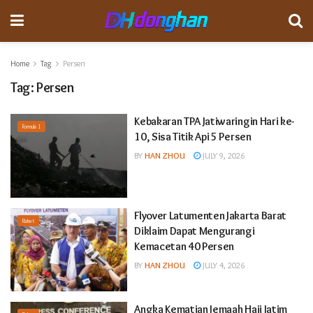
Home
Tag
Persen
Tag:
Persen
Kebakaran TPA Jatiwaringin Hari ke-
Formula 1
10, Sisa Titik Api 5 Persen
BY
HAN ZHOU
JULY 9, 2026
Flyover Latumenten Jakarta Barat
Raket
Diklaim Dapat Mengurangi
Kemacetan 40 Persen
BY
HAN ZHOU
JULY 4, 2026
Angka Kematian Jemaah Haji Jatim