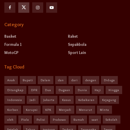
Category
Basket
Raket
Formula 1
Sepakbola
MotoGP
Sport Lain
Tag Cloud
Anak
Bupati
Dalam
dan
dari
dengan
Diduga
Ditangkap
DPR
Dua
Dugaan
Dunia
Haji
Hingga
Indonesia
Jadi
Jakarta
Kasus
Kebakaran
Kejagung
Korban
Korupsi
KPK
Menjadi
Menurut
Minta
oleh
Piala
Polisi
Prabowo
Rumah
saat
Sekolah
Setelah
Tahun
tentang
Terkait
Tersangka
Tewas