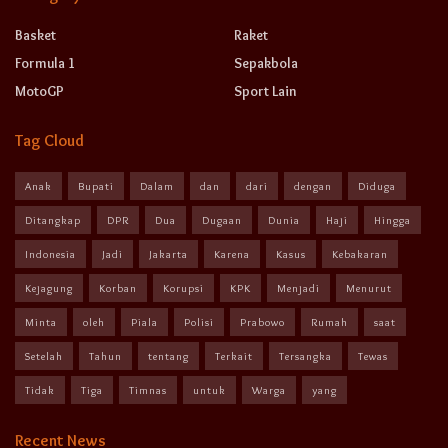
Basket
Raket
Formula 1
Sepakbola
MotoGP
Sport Lain
Tag Cloud
Anak
Bupati
Dalam
dan
dari
dengan
Diduga
Ditangkap
DPR
Dua
Dugaan
Dunia
Haji
Hingga
Indonesia
Jadi
Jakarta
Karena
Kasus
Kebakaran
Kejagung
Korban
Korupsi
KPK
Menjadi
Menurut
Minta
oleh
Piala
Polisi
Prabowo
Rumah
saat
Setelah
Tahun
tentang
Terkait
Tersangka
Tewas
Tidak
Tiga
Timnas
untuk
Warga
yang
Recent News