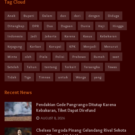
Tag Cloud
Anak
Bupati
Dalam
dan
dari
dengan
Diduga
Ditangkap
DPR
Dua
Dugaan
Dunia
Haji
Hingga
Indonesia
Jadi
Jakarta
Karena
Kasus
Kebakaran
Kejagung
Korban
Korupsi
KPK
Menjadi
Menurut
Minta
oleh
Piala
Polisi
Prabowo
Rumah
saat
Setelah
Tahun
tentang
Terkait
Tersangka
Tewas
Tidak
Tiga
Timnas
untuk
Warga
yang
Recent News
Pendakian Gede Pangrango Ditutup Karena
Kebakaran, Tiket Dapat Direfund
AUGUST 8, 2026
Chelsea Tergoda Pinang Gelandang Rival Sekota