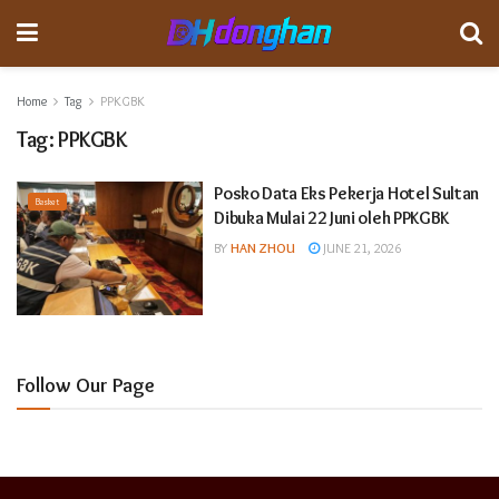
Home
Tag
PPKGBK
Tag:
PPKGBK
Posko Data Eks Pekerja Hotel Sultan
Basket
Dibuka Mulai 22 Juni oleh PPKGBK
BY
HAN ZHOU
JUNE 21, 2026
Follow Our Page